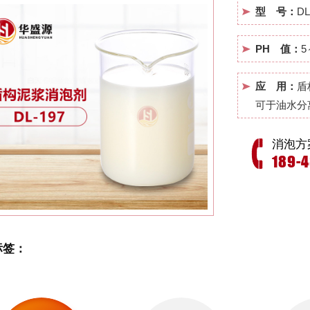
型 号：
DL
PH 值：
5
应 用：
盾
可于油水分
消泡方
189-
标签：