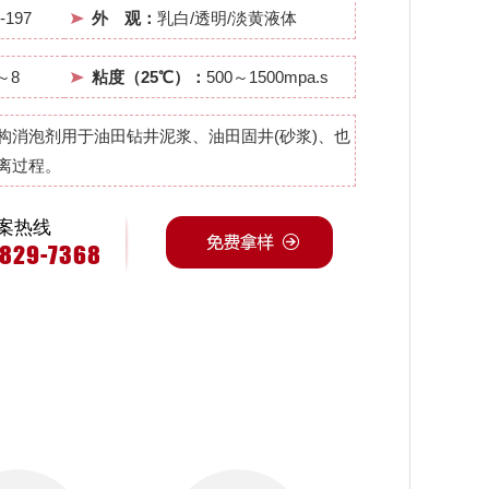
-197
外 观：
乳白/透明/淡黄液体
～8
粘度（25℃）：
500～1500mpa.s
构消泡剂用于油田钻井泥浆、油田固井(砂浆)、也
离过程。
案热线
4829-7368