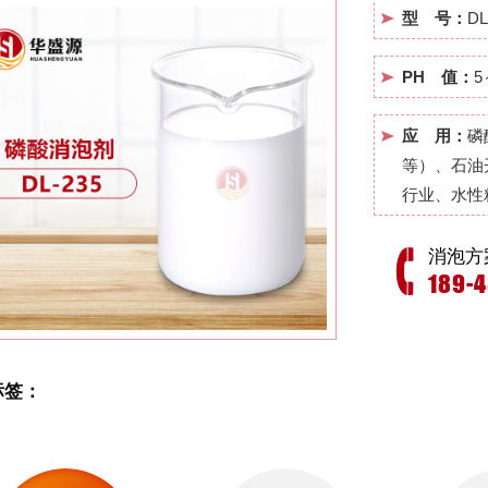
型 号：
DL
PH 值：
5
应 用：
磷
等）、石油
行业、水性
消泡方
189-
标签：