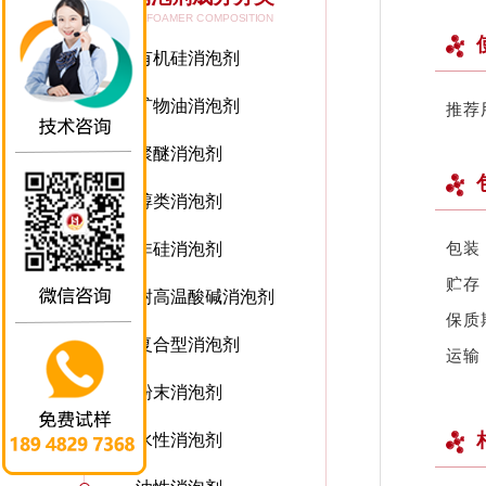
DEFOAMER COMPOSITION
有机硅消泡剂
矿物油消泡剂
推荐
聚醚消泡剂
醇类消泡剂
包装
非硅消泡剂
贮存
耐高温酸碱消泡剂
保质
复合型消泡剂
运输
粉末消泡剂
水性消泡剂