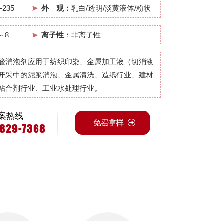
-235
外 观：
乳白/透明/淡黄液体/粉状
～8
离子性：
非离子性
酸消泡剂应用于纺织印染、金属加工液（切消液
开采中的泥浆消泡、金属清洗、造纸行业、建材
粘合剂行业、工业水处理行业。
案热线
4829-7368