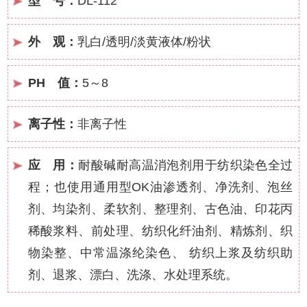
型 号：
DL-112
外 观：
乳白/透明/淡黄液体/粉状
PH 值：
5～8
离子性：
非离子性
应 用：
耐酸碱耐高温消泡剂用于纺织染色全过
程；也使用通用型OK油渗透剂、净洗剂、泡丝
剂、均染剂、柔软剂、整理剂、古色油、印花丙
稀酸浆料、前处理、纺织化纤油剂、精炼剂、织
物染整、中常温涤纶染色、 纺织上浆及纺织助
剂、退浆、漂白、洗涤、水处理系统。