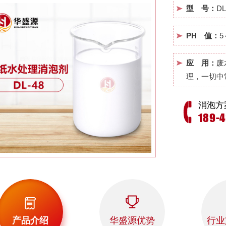
型 号：
DL
PH 值：
5
应 用：
废
理，一切中
消泡方
189-
产品介绍
华盛源优势
行业