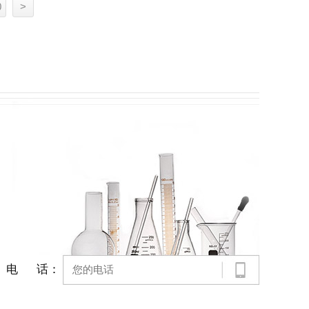
0
>
电 话：