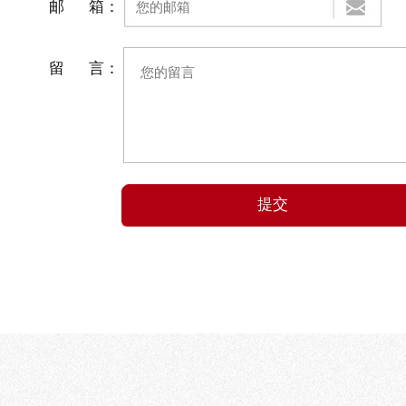
邮 箱：
留 言：