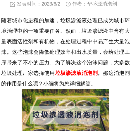
发表时间：2023/6/2
作者：华盛源消泡剂
随着城市化进程的加速，
垃圾渗滤液
处理已成为
城市环
境治理中的一项重要任务。
然而，
垃圾渗滤液
中含有大
量表面活性剂和有机物，
在
处理
过程中中易
产生
大量
泡
沫
。
这些泡沫会降低
处理效率和
出水
质量，
会
给
处理工
序
带来了不小的压力。
为了
解决
这个
泡沫问题
，
大多数
垃圾处理厂家
选择使用
垃圾渗滤液
消泡剂
。
那这消泡剂
的作用是什么呢？
小编
将为您详细解
答
。