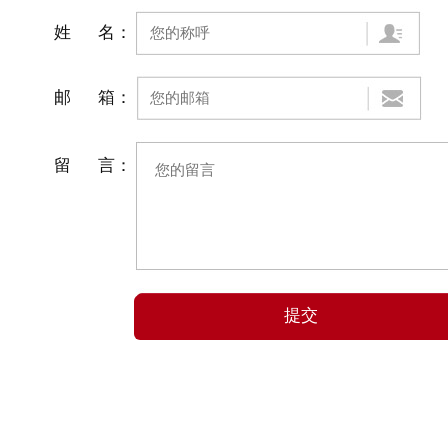
姓 名：
邮 箱：
留 言：