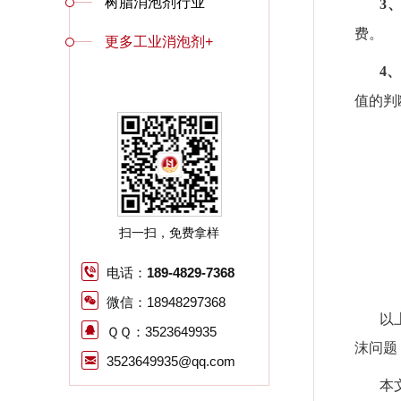
树脂消泡剂行业
3
费。
更多工业消泡剂+
4
值的判
扫一扫，免费拿样
电话：
189-4829-7368
微信：18948297368
以
ＱＱ：3523649935
沫问题
3523649935@qq.com
本