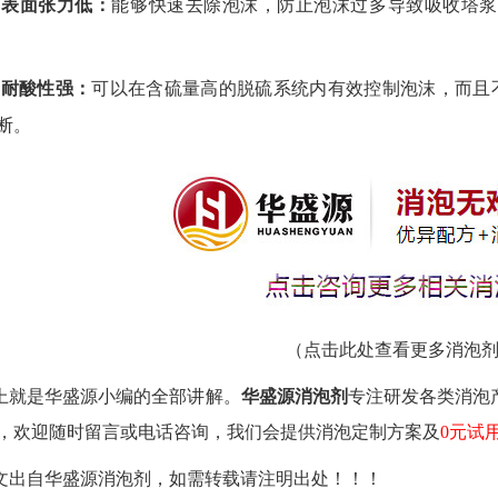
、表面张力低：
能够快速去除泡沫，防止泡沫过多导致吸收塔浆
、耐酸性强：
可以在含硫量高的脱硫系统内有效控制泡沫，而且
断。
（
点击此处查看更多消泡
上就是华盛源小编的全部讲解。
华盛源消泡剂
专注研发各类消泡
，欢迎随时留言或电话咨询
，
我们会提供消泡定制方案及
0
元试
文出自华盛源消泡剂，如需转载请注明出处
！！！