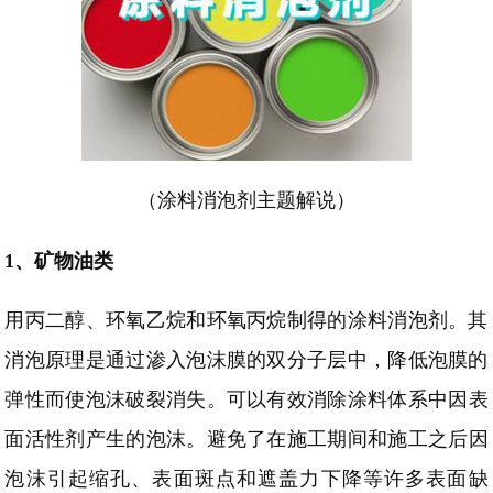
（涂料消泡剂主题解说）
1、
矿物油类
用丙二醇、环氧乙烷和环氧丙烷制得的涂料消泡剂。其
消泡原理是通过渗入泡沫膜的双分子层中，降低泡膜的
弹性而使泡沫破裂消失。可以有效消除涂料
体系中
因
表
面活性剂产生
的泡沫。避免了
在施工期间和施工之后
因
泡沫引起缩孔、表面斑点和遮盖力下降等许多表面缺