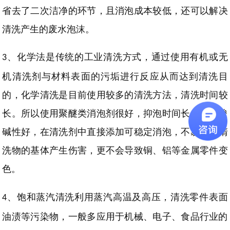
省去了二次洁净的环节，
且消泡
成本较低，
还可以解决
清洗产生的废水
泡沫。
、
化学法是传统的工业清洗方式，通过使用有机或无
3
机清洗剂与材料表面的污垢进行反应从而达到清洗目
的，化学清洗是目前使用
较多
的清洗方法
，
清洗时间较
长。所以使用聚醚类消泡剂很好，抑泡时间长，耐强酸
碱性好，在
清洗剂
中直接添加可稳定消泡
，
不
易对被清
洗物的基体产生伤害，
更不会
导致铜、铝等金属零件变
色
。
、
饱和蒸汽清洗利用蒸汽高温及高压，清洗零件表面
4
油渍等污染物，一般多应用于机械、电子、食品行业的