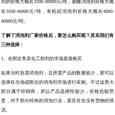
剂的价格大概在
元
吨，聚醚消泡剂价格大概
2500-30000
/
在
元
吨，有机硅消泡剂价格大概在
3500-40000
/
4000-
元
吨。
40000
/
了解了消泡剂厂家价格后，要怎么购买呢？其实我们有
三种选择：
、在
附近售卖化工助剂的市场直接购买
1
如果当时急需消泡剂，且所需产品的数量较少，那可以
选择在当地或附近的消泡剂市场进行采购
。不过
这类大
部分属于经销商
，
所以产品
选择
性
较少，价格也较
昂
贵
，
对于部分特殊的消泡行业，甚至存在没有货物的情
况。