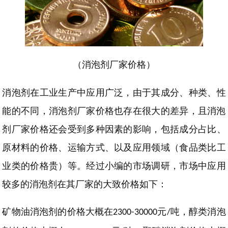
（
消泡剂厂家价格
）
消泡剂在工业生产中应用广泛，
由于其成分、种类、性
能的不同，消泡剂厂家价格也存在很大的差异，且消泡
剂厂家价格还会受到多种因素的影响，
包括成分占比、
原材料的价格、运输方式、
以及
应
用
领域
（
食品
类
比工
业
类
的价格贵
）
等
。
经过小编的市场调研，市场中应用
较多的消泡剂在其厂家的大致价格如下：
矿物油消泡剂的价格大概在
元
吨，醇类消泡
2300-30000
/