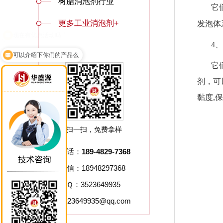
树脂消泡剂行业
它
更多工业消泡剂+
发泡体
4、
可以介绍下你们的产品么
它
剂，可
黏度
,
保
扫一扫，免费拿样
电话：
189-4829-7368
微信：18948297368
ＱＱ：3523649935
3523649935@qq.com